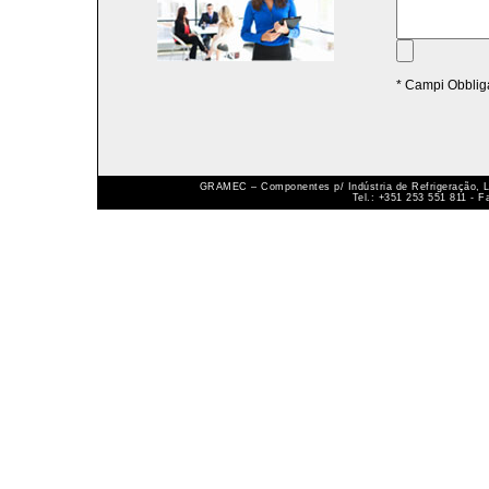
* Campi Obbliga
GRAMEC – Componentes p/ Indústria de Refrigeração, Ld
Tel.: +351 253 551 811 - 