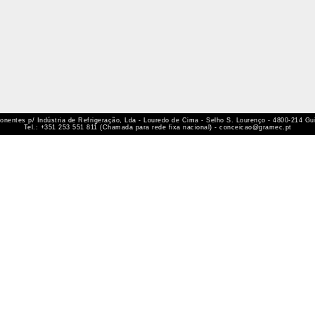
ntes p/ Indústria de Refrigeração, Lda - Louredo de Cima - Selho S. Lourenço - 4800-214 Gui
Tel.: +351 253 551 811 (Chamada para rede fixa nacional) - conceicao@gramec.pt